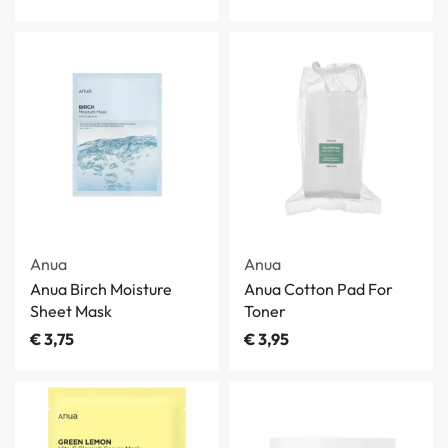
Anua
Anua
Anua Birch Moisture
Anua Cotton Pad For
Sheet Mask
Toner
€
3,75
€
3,95