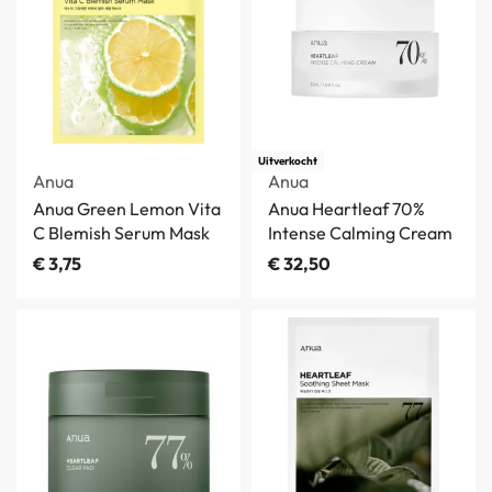
Uitverkocht
Anua
Anua
Anua Green Lemon Vita
Anua Heartleaf 70%
C Blemish Serum Mask
Intense Calming Cream
€
3,75
€
32,50