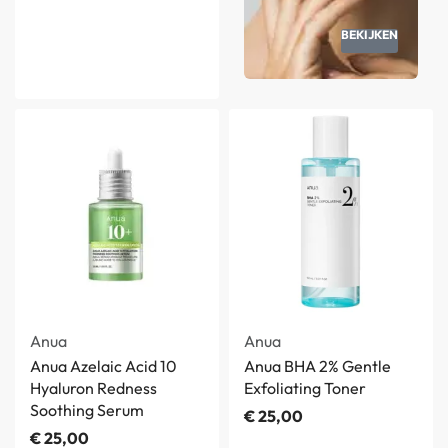
BEKIJKEN
Anua
Anua
Anua Azelaic Acid 10
Anua BHA 2% Gentle
Hyaluron Redness
Exfoliating Toner
Soothing Serum
€
25,00
€
25,00