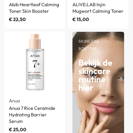
Abib Heartleaf Calming
ALIVE:LAB Injin
Toner Skin Booster
Mugwort Calming Toner
€
22,50
€
15,00
SKINCARE
ROUTINE
Bekijk de
skincare
routine
hier
Anua
Anua 7 Rice Ceramide
Hydrating Barrier
Serum
€
25,00