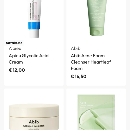
Uitverkocht
A'pieu
Abib
A’pieu Glycolic Acid
Abib Acne Foam
Cream
Cleanser Heartleaf
Foam
€
12,00
€
16,50