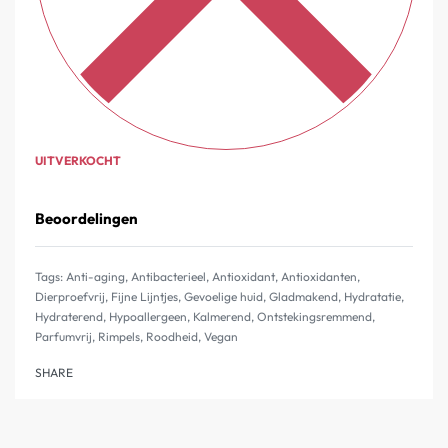
UITVERKOCHT
Beoordelingen
Gewaardeerd
0
uit 5
Tags:
Anti-aging
,
Antibacterieel
,
Antioxidant
,
Antioxidanten
,
Dierproefvrij
,
Fijne Lijntjes
,
Gevoelige huid
,
Gladmakend
,
Hydratatie
,
Hydraterend
,
Hypoallergeen
,
Kalmerend
,
Ontstekingsremmend
,
Parfumvrij
,
Rimpels
,
Roodheid
,
Vegan
SHARE