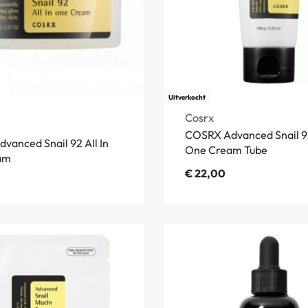
Uitverkocht
Cosrx
COSRX Advanced Snail 92
vanced Snail 92 All In
One Cream Tube
am
€
22,00