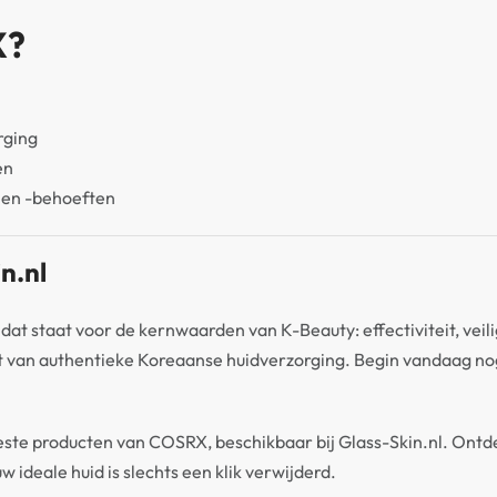
X?
rging
en
 en -behoeften
n.nl
at staat voor de kernwaarden van K-Beauty: effectiviteit, veili
eit van authentieke Koreaanse huidverzorging. Begin vandaag no
este producten van COSRX, beschikbaar bij Glass-Skin.nl. Ont
 ideale huid is slechts een klik verwijderd.