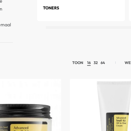
ke
TONERS
an
lemaal
TOON
16
32
64
WE