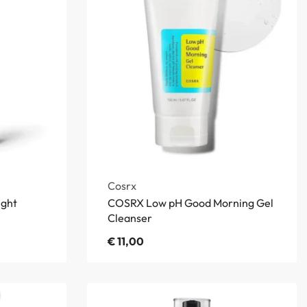
Cosrx
ight
COSRX Low pH Good Morning Gel
Cleanser
€
11,00