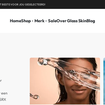
VOOR 15.00 BESTELD, ZELFDE DAG VERZON
Home
Shop
Merk
Sale
Over Glass Skin
Blog
or
t een
OSRX