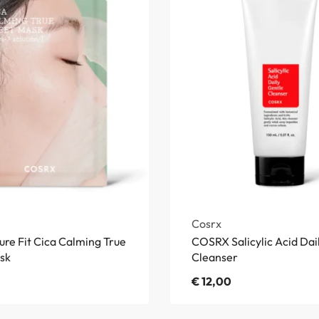
Cosrx
re Fit Cica Calming True
COSRX Salicylic Acid Dai
sk
Cleanser
€
12,00