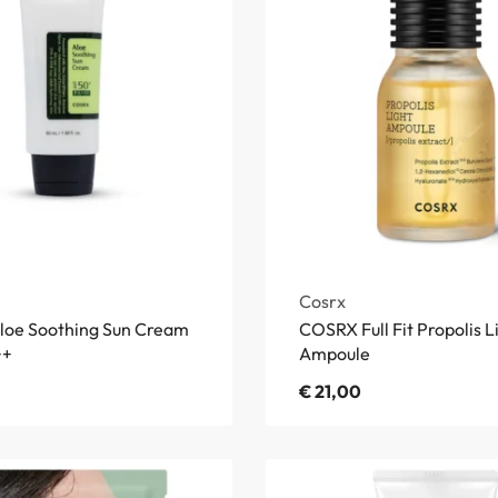
Cosrx
oe Soothing Sun Cream
COSRX Full Fit Propolis L
++
Ampoule
€
21,00