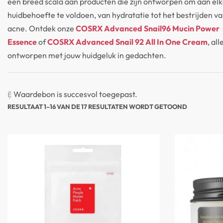
een breed scala aan producten die zijn ontworpen om aan el
OLIATORS
FACE MASKS
huidbehoefte te voldoen, van hydratatie tot het bestrijden v
acne. Ontdek onze
COSRX Advanced Snail96 Mucin Power
Essence
of
COSRX Advanced Snail 92 All In One Cream
, al
ontworpen met jouw huidgeluk in gedachten.
Waardebon is succesvol toegepast.
RESULTAAT 1–16 VAN DE 17 RESULTATEN WORDT GETOOND