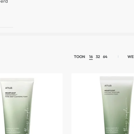
eerd
TOON
16
32
64
WE