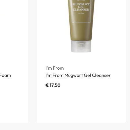
I'm From
 Foam
I’m From Mugwort Gel Cleanser
€
17,50