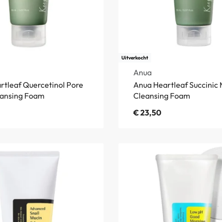
Uitverkocht
Anua
rtleaf Quercetinol Pore
Anua Heartleaf Succinic 
ansing Foam
Cleansing Foam
€
23,50