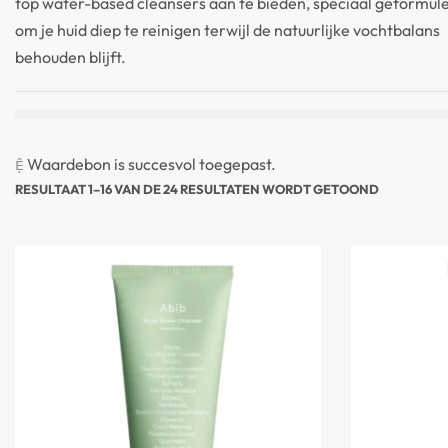
top water-based cleansers aan te bieden, speciaal geformul
om je huid diep te reinigen terwijl de natuurlijke vochtbalans
behouden blijft.
Waardebon is succesvol toegepast.
RESULTAAT 1–16 VAN DE 24 RESULTATEN WORDT GETOOND