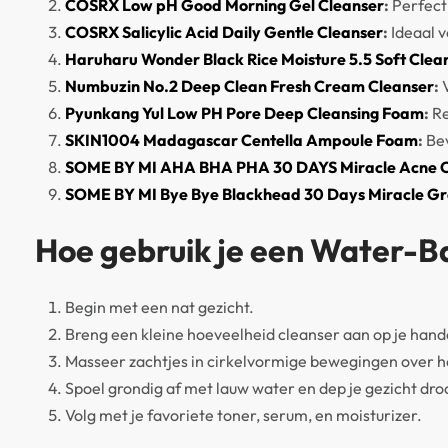
COSRX Low pH Good Morning Gel Cleanser
:
Perfect
COSRX Salicylic Acid Daily Gentle Cleanser
:
Ideaal v
Haruharu Wonder Black Rice Moisture 5.5 Soft Clea
Numbuzin No.2 Deep Clean Fresh Cream Cleanser
:
V
Pyunkang Yul Low PH Pore Deep Cleansing Foam
:
Re
SKIN1004 Madagascar Centella Ampoule Foam
:
Bev
SOME BY MI AHA BHA PHA 30 DAYS Miracle Acne 
SOME BY MI Bye Bye Blackhead 30 Days Miracle Gr
Hoe gebruik je een Water-Ba
Begin met een nat gezicht.
Breng een kleine hoeveelheid cleanser aan op je hande
Masseer zachtjes in cirkelvormige bewegingen over he
Spoel grondig af met lauw water en dep je gezicht dro
Volg met je favoriete toner, serum, en moisturizer.