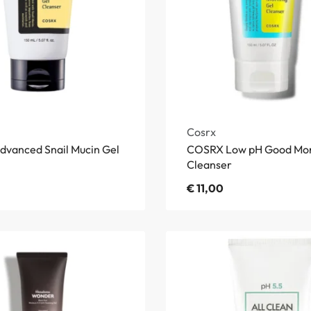
Cosrx
vanced Snail Mucin Gel
COSRX Low pH Good Mor
Cleanser
€
11,00