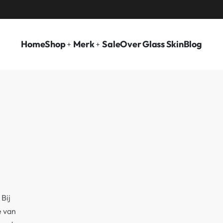
VOOR 15.00 BESTELD, ZELFDE DAG VERZON
Home
Shop
Merk
Sale
Over Glass Skin
Blog
 Bij
e van