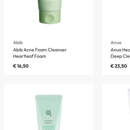
Abib
Anua
Abib Acne Foam Cleanser
Anua Hea
Heartleaf Foam
Deep Cle
€
16,50
€
23,50