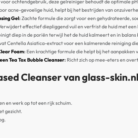
 voor ochtendgebruik, deze gelreiniger behoudt de optimale pH
oor acne-gevoelige huid, helpt bij het bestrijden van onzuiverh
nsing Gel
:
Zachte formule die zorgt voor een gehydrateerde, soe
erwijdert effectief diepliggend vuil en verfrist de huid met een
inigt diep in de poriën terwijl het de huid kalmeert en in balans
at Centella Asiatica-extract voor een kalmerende reiniging di
Clear Foam
:
Een krachtige formule die helpt bij het aanpakken v
een Tea Tox Bubble Cleanser
:
Richt zich op mee-eters en overt
sed Cleanser van glass-skin.n
n en werk op tot een rijk schuim.
t gezicht.
og.