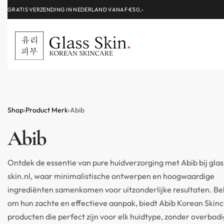
ALLEEN HET BESTE VOOR JOU GESELECTEERD!
Shop
›
Product Merk
›
Abib
Abib
Ontdek de essentie van pure huidverzorging met Abib bij glas
skin.nl, waar minimalistische ontwerpen en hoogwaardige
ingrediënten samenkomen voor uitzonderlijke resultaten. B
om hun zachte en effectieve aanpak, biedt Abib Korean Skin
OLIATORS
FACE MASKS
producten die perfect zijn voor elk huidtype, zonder overbod