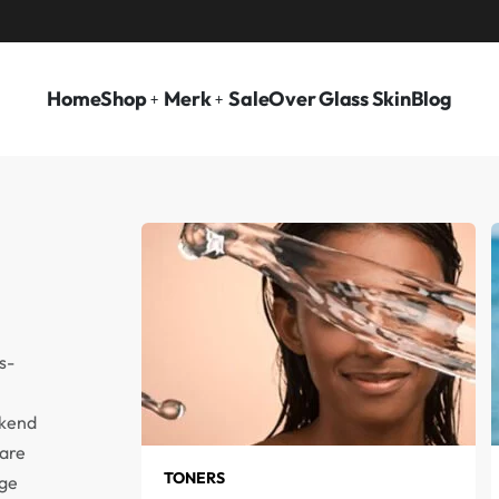
VOOR 15.00 BESTELD, ZELFDE DAG VERZO
Home
Shop
Merk
Sale
Over Glass Skin
Blog
s-
ekend
care
TONERS
ige