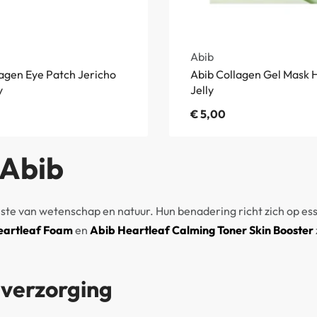
Abib
lagen Eye Patch Jericho
Abib Collagen Gel Mask 
y
Jelly
€
5,00
 Abib
este van wetenschap en natuur. Hun benadering richt zich op e
eartleaf Foam
en
Abib Heartleaf Calming Toner Skin Booster
 verzorging