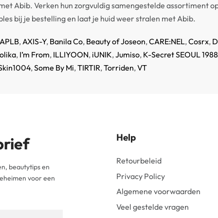
 met Abib. Verken hun zorgvuldig samengestelde assortiment op
 bij je bestelling en laat je huid weer stralen met Abib.
APLB
,
AXIS-Y
,
Banila Co
,
Beauty of Joseon
,
CARE:NEL
,
Cosrx
,
D
olika
,
I’m From
,
ILLIYOON
,
iUNIK
,
Jumiso
,
K-Secret SEOUL 1988
Skin1004
,
Some By Mi
,
TIRTIR
,
Torriden
,
VT
Help
brief
Retourbeleid
n, beautytips en
Privacy Policy
 geheimen voor een
Algemene voorwaarden
Veel gestelde vragen