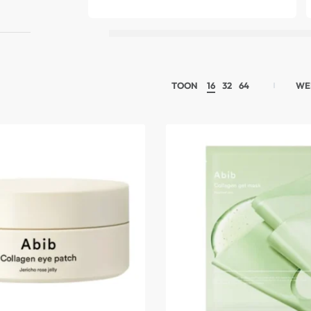
TOON
16
32
64
WE