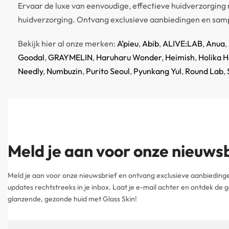
Ervaar de luxe van eenvoudige, effectieve huidverzorging
huidverzorging. Ontvang exclusieve aanbiedingen en samples
Bekijk hier al onze merken:
A’pieu
,
Abib
,
ALIVE:LAB
,
Anua
,
Goodal
,
GRAYMELIN
,
Haruharu Wonder
,
Heimish
,
Holika H
Needly
,
Numbuzin
,
Purito Seoul
,
Pyunkang Yul
,
Round Lab
,
Meld je aan voor onze nieuws
Meld je aan voor onze nieuwsbrief en ontvang exclusieve aanbiedinge
updates rechtstreeks in je inbox. Laat je e-mail achter en ontdek de
glanzende, gezonde huid met Glass Skin!