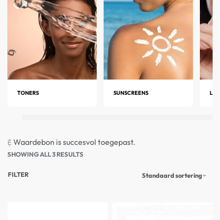
zet Banila Co de toon voor aanpasbare
huidverzorging die perfect aansluit bij jouw
individuele behoeften.
TONERS
SUNSCREENS
LIP
Waardebon is succesvol toegepast.
SHOWING ALL 3 RESULTS
FILTER
Standaard sortering