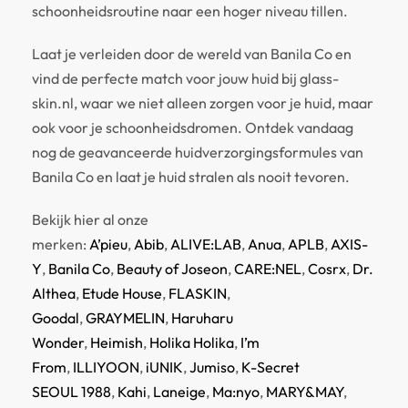
schoonheidsroutine naar een hoger niveau tillen.
Laat je verleiden door de wereld van Banila Co en
vind de perfecte match voor jouw huid bij glass-
skin.nl, waar we niet alleen zorgen voor je huid, maar
ook voor je schoonheidsdromen. Ontdek vandaag
nog de geavanceerde huidverzorgingsformules van
Banila Co en laat je huid stralen als nooit tevoren.
Bekijk hier al onze
merken:
A’pieu
,
Abib
,
ALIVE:LAB
,
Anua
,
APLB
,
AXIS-
Y
,
Banila Co
,
Beauty of Joseon
,
CARE:NEL
,
Cosrx
,
Dr.
Althea
,
Etude House
,
FLASKIN
,
Goodal
,
GRAYMELIN
,
Haruharu
Wonder
,
Heimish
,
Holika Holika
,
I’m
From
,
ILLIYOON
,
iUNIK
,
Jumiso
,
K-Secret
SEOUL 1988
,
Kahi
,
Laneige
,
Ma:nyo
,
MARY&MAY
,