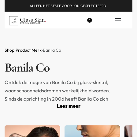
ALLEEN HET BESTE VOOR JOU GESELECTEERD!
0
Shop
›
Product Merk
›
Banila Co
Banila Co
Ontdek de magie van Banila Co bij glass-skin.nl,
waar schoonheidsdromen werkelijkheid worden.
Sinds de oprichting in 2006 heeft Banila Co zich
Lees meer
toegelegd op het ontwikkelen van geavanceerde
huidverzorgingsformules die niet alleen je
schoonheidsroutine verrijken maar ook lief zijn voor
je huid. Met een aanbod dat elke huidtype omarmt,