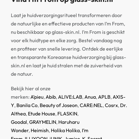
Laat je huidverzorgingsritueel transformeren door
de natuurlijke en effectieve producten van I’m From,
nu beschikbaar op glass-skin.nl. I’m From is geschikt
voor elk huidtype en elke zorg. Bestel vandaag nog
en profiteer van snelle levering. Ontdek de eerlijke
en transparante Koreaanse huidverzorging bij glass-
skin.nl en laat je huid stralen met de zuiverheid van
de natuur.
Bekijk hier al onze
merken:
A’pieu
,
Abib
,
ALIVE:LAB
,
Anua
,
APLB
,
AXIS-
Y
,
Banila Co
,
Beauty of Joseon
,
CARE:NEL
,
Cosrx
,
Dr.
Althea
,
Etude House
,
FLASKIN
,
Goodal
,
GRAYMELIN
,
Haruharu
Wonder
,
Heimish
,
Holika Holika
,
I’m
From
,
ILLIYOON
,
iUNIK
,
Jumiso
,
K-Secret