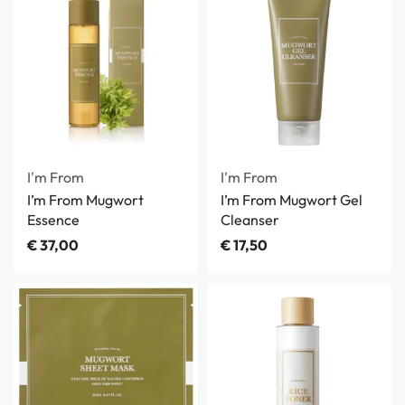
I'm From
I'm From
I’m From Mugwort
I’m From Mugwort Gel
Essence
Cleanser
€
37,00
€
17,50