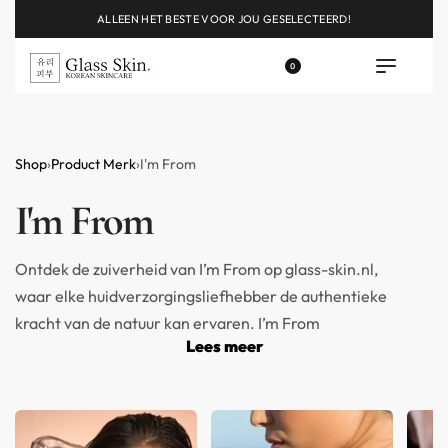
ALLEEN HET BESTE VOOR JOU GESELECTEERD!
0
Shop
›
Product Merk
›
I'm From
I'm From
Ontdek de zuiverheid van I’m From op glass-skin.nl,
waar elke huidverzorgingsliefhebber de authentieke
kracht van de natuur kan ervaren. I’m From
Lees meer
onderscheidt zich door hun onwrikbare toewijding
aan transparantie, eerlijkheid, en natuurlijkheid in
elk aspect van hun producten. Met de belofte
“Natuur zoals het is” biedt I’m From een