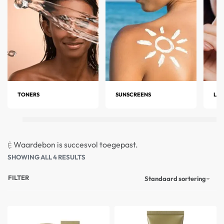
huidverzorgingservaring die de integriteit en kracht
van elk individueel ingrediënt eert.
TONERS
SUNSCREENS
LIP
Waardebon is succesvol toegepast.
SHOWING ALL 4 RESULTS
FILTER
Standaard sortering