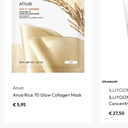
Uitverkocht
Anua
ILLIYOO
Anua Rice 70 Glow Collagen Mask
ILLIYOON
Concent
€
5,95
€
27,50