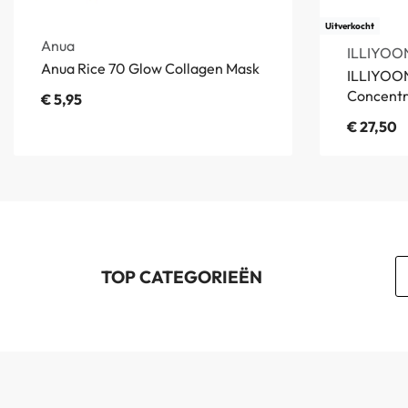
Uitverkocht
Anua
ILLIYOO
Anua Rice 70 Glow Collagen Mask
ILLIYOON
Concent
€
5,95
€
27,50
TOP CATEGORIEËN