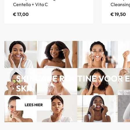
Centella + Vita C
Cleansing
€
17,00
€
19,50
SKINCARE ROUTINE VOOR E
SKIN
LEES HIER