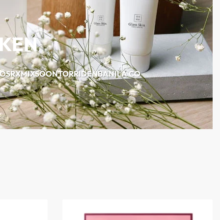
RKEN
OSRX
MIXSOON
TORRIDEN
BANILA CO