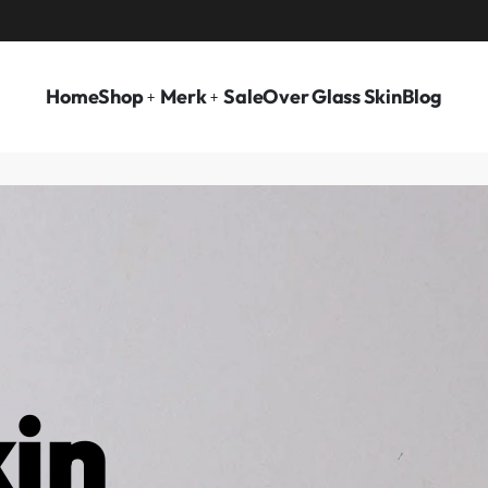
VOOR 15.00 BESTELD, ZELFDE DAG VERZON
Home
Shop
Merk
Sale
Over Glass Skin
Blog
in