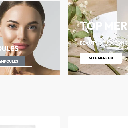
TOP ME
BEAUTY OF JOSEON
C
ULES
ALLE MERKEN
AMPOULES