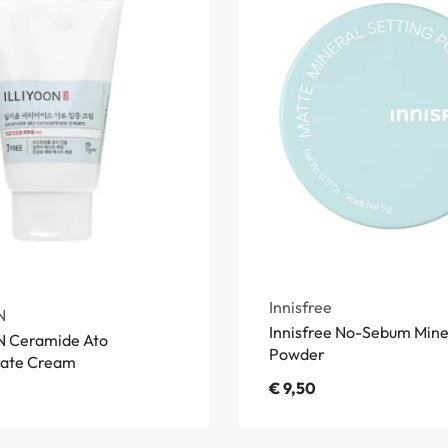
Innisfree
N
Innisfree No-Sebum Mine
 Ceramide Ato
Powder
rate Cream
€
9,50