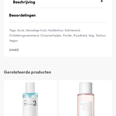
Beschrijving
Beoordelingen
Gewaardeerd
1
5.00
op
Tags:
Acne
,
Gevoelige huid
,
Huidtextuur
,
Kalmerend
,
Ontstekingsremmend
,
Onzuiverheden
,
Poriën
,
Roodheid
,
talg
,
Textuur
,
Vegan
SHARE
Gerelateerde producten