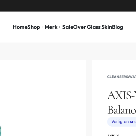
VOOR 15.00 BESTELD, ZELFDE DAG VERZON
Home
Shop
Merk
Sale
Over Glass Skin
Blog
CLEANSERS
›
WAT
AXIS-
Balanc
AXIS-Y