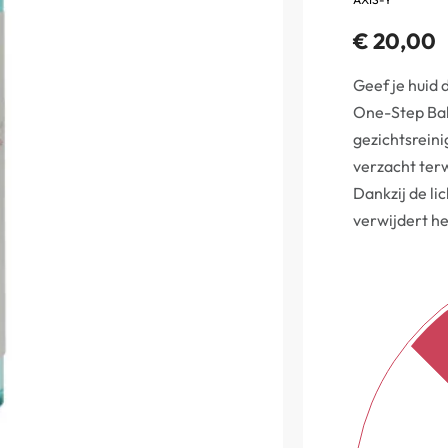
€
20,00
Geef je huid 
One-Step Bal
gezichtsreini
verzacht terw
Dankzij de li
verwijdert he