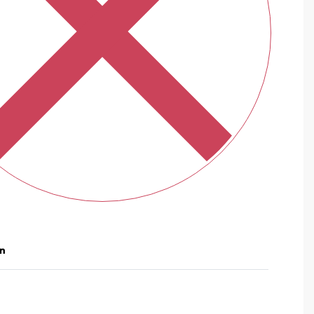
n
Gewaardeerd
0
uit 5