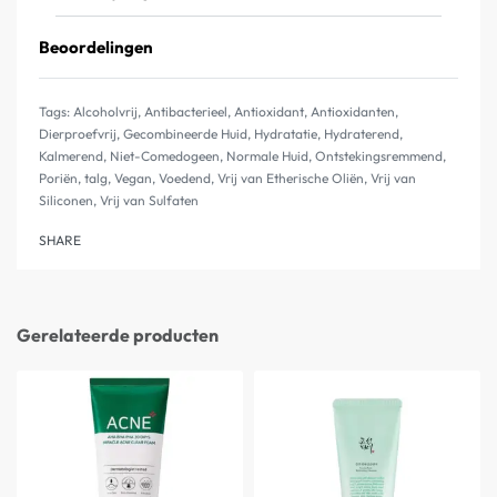
Beoordelingen
Gewaardeerd
2
5.00
op
Tags:
Alcoholvrij
,
Antibacterieel
,
Antioxidant
,
Antioxidanten
,
Dierproefvrij
,
Gecombineerde Huid
,
Hydratatie
,
Hydraterend
,
Kalmerend
,
Niet-Comedogeen
,
Normale Huid
,
Ontstekingsremmend
,
Poriën
,
talg
,
Vegan
,
Voedend
,
Vrij van Etherische Oliën
,
Vrij van
Siliconen
,
Vrij van Sulfaten
SHARE
Gerelateerde producten